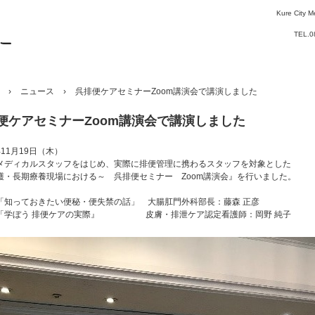
Kure City M
TEL.
›
ニュース
›
呉排便ケアセミナーZoom講演会で講演しました
便ケアセミナーZoom講演会で講演しました
11月19日（木）
メディカルスタッフをはじめ、実際に排便管理に携わるスタッフを対象とした
護・長期療養現場における～ 呉排便セミナー Zoom講演会』を行いました。
「知っておきたい便秘・便失禁の話」 大腸肛門外科部長：藤森 正彦
ぼう 排便ケアの実際』 皮膚・排泄ケア認定看護師：岡野 純子