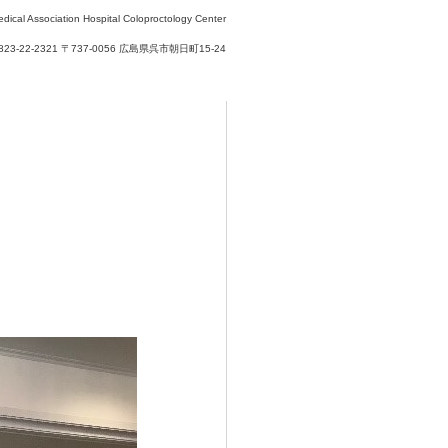
edical Association Hospital Coloproctology Center
0823-22-2321 〒737-0056 広島県呉市朝日町15-24