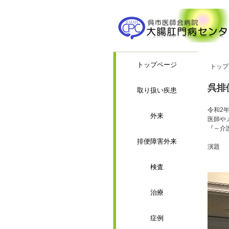
トップページ
トップ
呉排
取り扱い疾患
令和2年
外来
医師や
『～介
排便障害外来
演題 
「学
検査
治療
症例