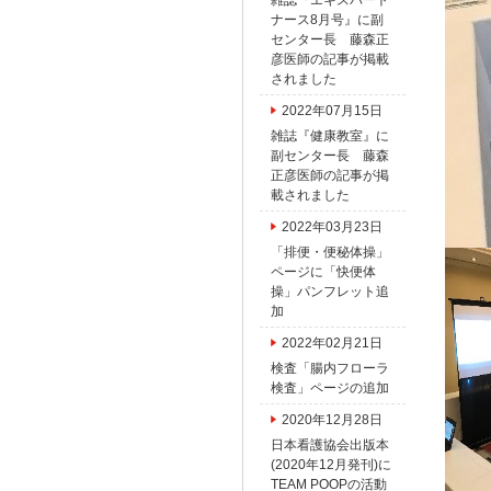
雑誌『エキスパート
ナース8月号』に副
センター長 藤森正
彦医師の記事が掲載
されました
2022年07月15日
雑誌『健康教室』に
副センター長 藤森
正彦医師の記事が掲
載されました
2022年03月23日
「排便・便秘体操」
ページに「快便体
操」パンフレット追
加
2022年02月21日
検査「腸内フローラ
検査」ページの追加
2020年12月28日
日本看護協会出版本
(2020年12月発刊)に
TEAM POOPの活動